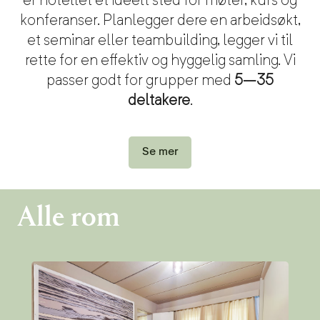
er hotellet et ideelt sted for møter, kurs og
konferanser. Planlegger dere en arbeidsøkt,
et seminar eller
teambuilding, legger vi til
rette for en effektiv og hyggelig samling.
Vi
passer godt for grupper med
5–35
deltakere
.
Se mer
Alle rom